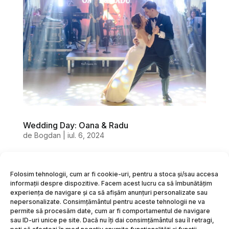
Wedding Day: Oana & Radu
de
Bogdan
|
iul. 6, 2024
Oana & Radu Wedding...
Folosim tehnologii, cum ar fi cookie-uri, pentru a stoca și/sau accesa
informații despre dispozitive. Facem acest lucru ca să îmbunătățim
« Intrări Mai Vechi
experiența de navigare și ca să afișăm anunțuri personalizate sau
nepersonalizate. Consimțământul pentru aceste tehnologii ne va
permite să procesăm date, cum ar fi comportamentul de navigare
© 2008 – 2026 – Bogdan Todireanu – Fotograf de
sau ID-uri unice pe site. Dacă nu îți dai consimțământul sau îl retragi,