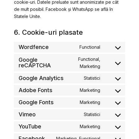
cookie-uri. Datele preluate sunt anonimizate pe cât
de mult posibil. Facebook și WhatsApp se află în
Statele Unite.
6. Cookie-uri plasate
Wordfence
Functional
Consent
to
Google
Functional,
reCAPTCHA
service
Consent
Marketing
wordfence
to
Google Analytics
Statistici
service
Consent
google-
to
Adobe Fonts
Marketing
Consent
recaptcha
service
to
Google Fonts
Marketing
google-
Consent
service
analytics
to
Vimeo
Statistici
adobe-
Consent
service
fonts
to
YouTube
Marketing
google-
Consent
service
fonts
to
Facebook
Marketing, Funcțional