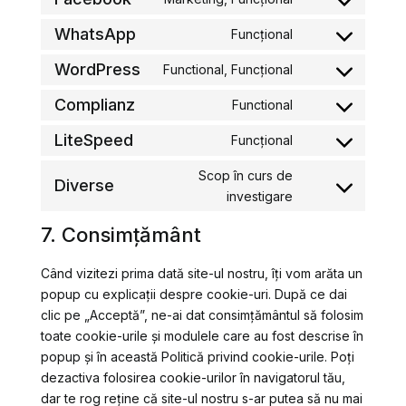
vimeo
Consent
service
to
WhatsApp
Funcțional
youtube
Consent
service
to
WordPress
Functional, Funcțional
facebook
Consent
service
to
Complianz
Functional
whatsapp
Consent
service
to
LiteSpeed
Funcțional
wordpress
Consent
service
to
Scop în curs de
complianz
Diverse
service
Consent
investigare
litespeed
to
7. Consimțământ
service
diverse
Când vizitezi prima dată site-ul nostru, îți vom arăta un
popup cu explicații despre cookie-uri. După ce dai
clic pe „Acceptă”, ne-ai dat consimțământul să folosim
toate cookie-urile și modulele care au fost descrise în
popup și în această Politică privind cookie-urile. Poți
dezactiva folosirea cookie-urilor în navigatorul tău,
dar te rog reține că site-ul nostru s-ar putea să nu mai